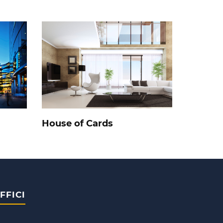
House of Cards
FFICI