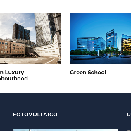
In Luxury
Green School
hbourhood
FOTOVOLTAICO
U