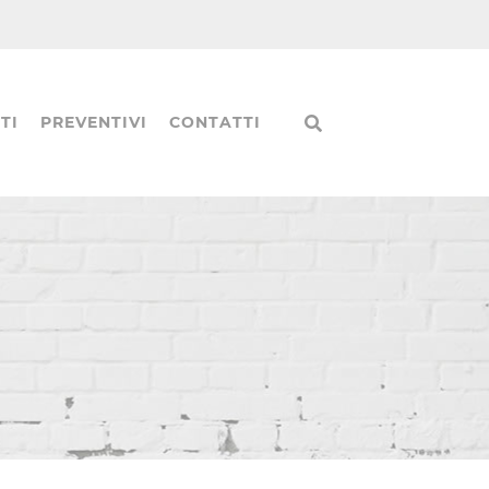
TI
PREVENTIVI
CONTATTI