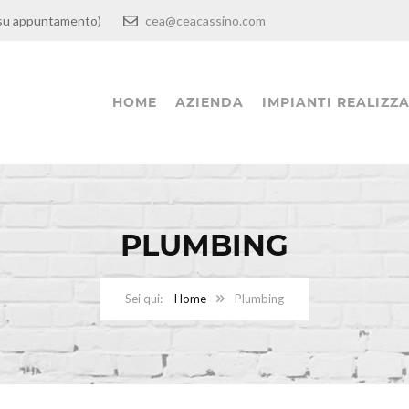
00 (su appuntamento)
cea@ceacassino.com
HOME
AZIENDA
IMPIANTI REALIZZA
PLUMBING
Home
Plumbing