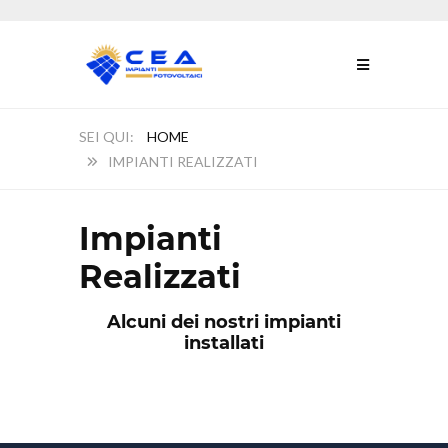
HOME
IMPIANTI REALIZZATI
Impianti
Realizzati
Alcuni dei nostri impianti
installati